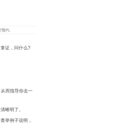
要预约
。
拿证，问什么?
，从而指导你去一
步清晰明了。
去查举例子说明，