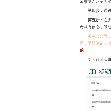
去看别人的学习
第四步：
通
第五步：
在
考试有信心，做
关注公众号，搜
图，学霸笔记，
的
。
学会计其实真的