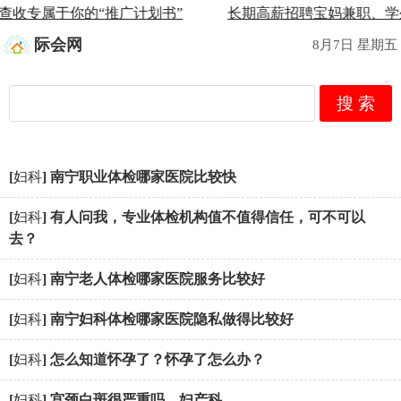
查收专属于你的“推广计划书”
长期高薪招聘宝妈兼职、学
际会网
8月7日 星期五
搜 索
[
妇科
]
南宁职业体检哪家医院比较快
[
妇科
]
有人问我，专业体检机构值不值得信任，可不可以
去？
[
妇科
]
南宁老人体检哪家医院服务比较好
[
妇科
]
南宁妇科体检哪家医院隐私做得比较好
[
妇科
]
怎么知道怀孕了？怀孕了怎么办？
[
妇科
]
宫颈白斑很严重吗__妇产科