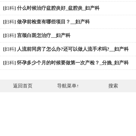
[
妇科
]
什么时候治疗盆腔炎好_盆腔炎_妇产科
[
妇科
]
做孕前检查有哪些项目？__妇产科
[
妇科
]
宫颈白斑怎治疗__妇产科
[
妇科
]
人流前同房了怎么办?还可以做人流手术吗?__妇产科
[
妇科
]
怀孕多少个月的时候要做第一次产检？_分娩_妇产科
返回首页
导航菜单
↑
搜索
际会网收录了10万左右的文章内容，只需输入关键字搜索，
就能找到你想要的信息。在网站上还有商场，可以购物。还
可以兼职做任务，赚佣金。际会网是一个综合性的网站。
Copyright © 2012-2027 际会网「freetpl.cn」 版权所有