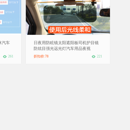
冰汽车
日夜用防眩镜太阳遮阳板司机护目镜
防炫目强光远光灯汽车用品夜视
261
折扣价:78
221