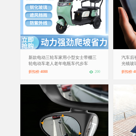
新款电动三轮车家用小型女士带棚三
汽车后
轮电动车老人老年电瓶车代步车
光镜玻
折扣价:4088
200
折扣价:4