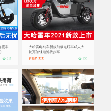
电瓶车
大哈雷电动车新款踏板电瓶车成人大
轮
轮宽胎锂电池代步车
211
折扣价:3630
355