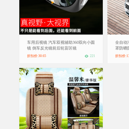
车用后视镜 汽车双视辅助360双向小圆
全自动
镜 倒车反光镜前后轮盲区镜
罩防晒
折扣价:30.65
221
折扣价:1