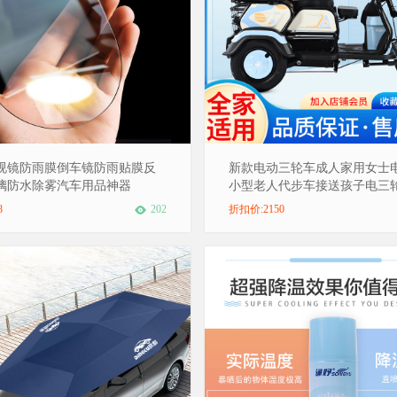
视镜防雨膜倒车镜防雨贴膜反
新款电动三轮车成人家用女士
璃防水除雾汽车用品神器
小型老人代步车接送孩子电三
8
202
折扣价:2150