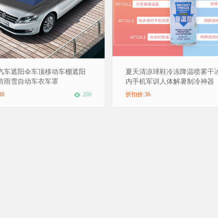
汽车遮阳伞车顶移动车棚遮阳
夏天清凉球鞋冷冻降温喷雾干
防雨雪自动车衣车罩
内手机军训人体解暑制冷神器
30
200
折扣价:36