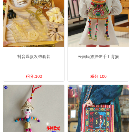
抖音爆款发饰套装
云南民族挂饰手工背篓
积分:100
积分:100