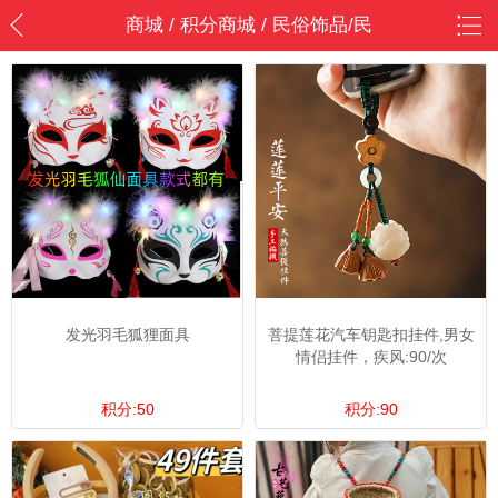
商城 / 积分商城 / 民俗饰品/民
俗饰品
发光羽毛狐狸面具
菩提莲花汽车钥匙扣挂件,男女
情侣挂件，疾风:90/次
积分:50
积分:90