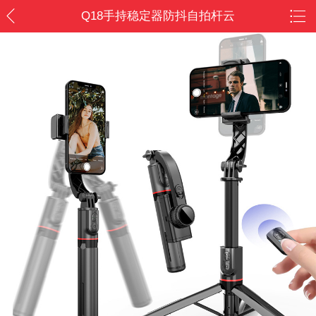
Q18手持稳定器防抖自拍杆云
台稳拍器直播三脚架桌面手机
支架/户外游玩