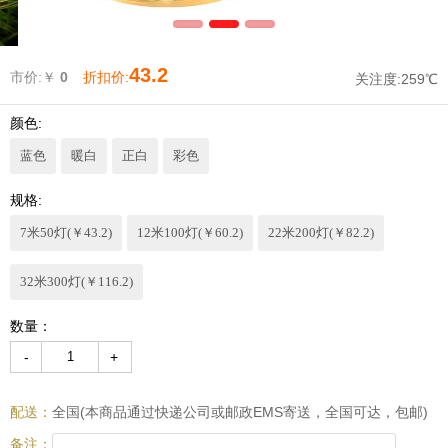
43.2
市价:￥
0
折扣价:
关注度:
259℃
颜色:
蓝色
暖白
正白
彩色
规格:
7米50灯(￥43.2)
12米100灯(￥60.2)
22米200灯(￥82.2)
32米300灯(￥116.2)
数量：
-
+
配送：
全国(本商品通过快递公司或邮政EMS寄送，全国可达，包邮)
备注：