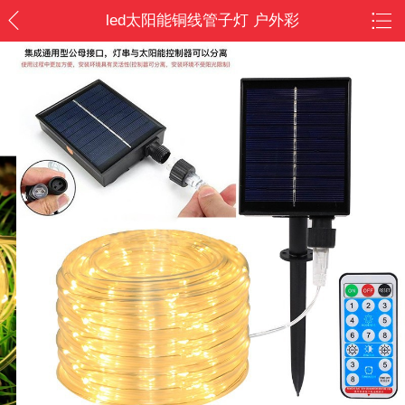
led太阳能铜线管子灯 户外彩
虹管圣诞节日灯庭院装饰灯/
户外游玩