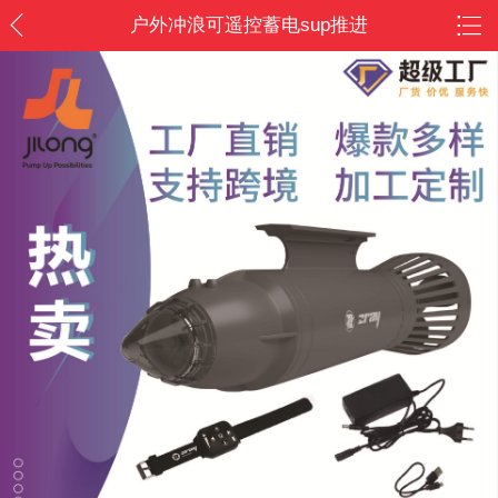
户外冲浪可遥控蓄电sup推进
器冲浪配件/户外游玩