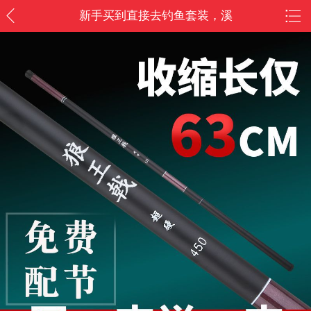
新手买到直接去钓鱼套装，溪
流竿钓鱼套装/户外游玩