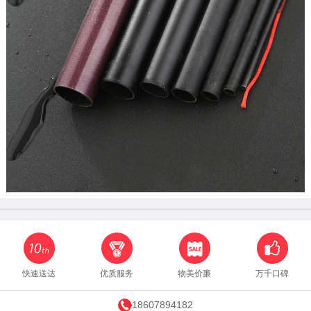
快速送达
优质服务
物美价廉
万千口碑
18607894182