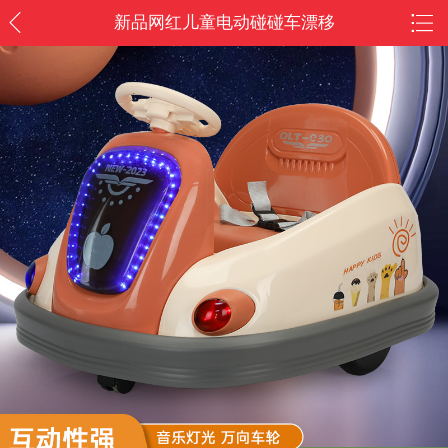
新品网红儿童电动碰碰车漂移
车遥控可坐人室内外旋转卡丁
车充电款/户外游玩